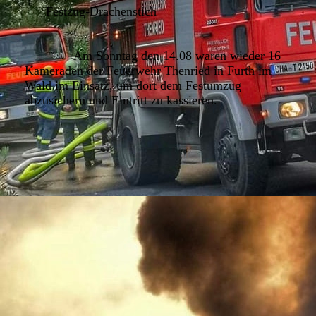
Festzug-Drachenstich
Am Sonntag den 14.08 waren wieder 16
Kameraden der Feuerwehr Thenried in Furth im
Wald im Einsatz, um dort dem Festumzug
abzusichern und Eintritt zu kassieren.