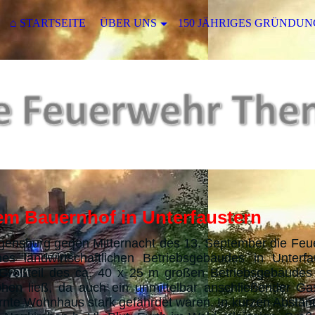
⌂ STARTSEITE
ÜBER UNS
150 JÄHRIGES GRÜNDUN
em Bauernhof in Unterfaustern
Regensburg gegen Mitternacht des 13. September die Fe
 landwirtschaftlichen Betriebsgebäudes in Unterfa
Großteil des ca. 40 x 25 m großen Betriebsgebäudes 
öhen ließ, da auch ein unmittelbar anschließender Ga
rnte Wohnhaus stark gefährdet waren. In kurzen Abständ