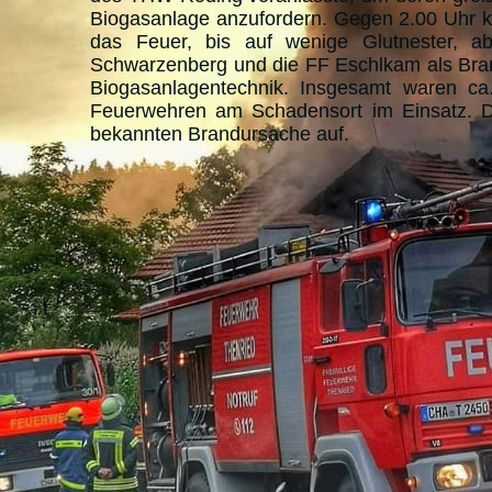
Biogasanlage anzufordern. Gegen 2.00 Uhr k
das Feuer, bis auf wenige Glutnester, ab
Schwarzenberg und die FF Eschlkam als Bra
Biogasanlagentechnik. Insgesamt waren 
Feuerwehren am Schadensort im Einsatz. Die
bekannten Brandursache auf.