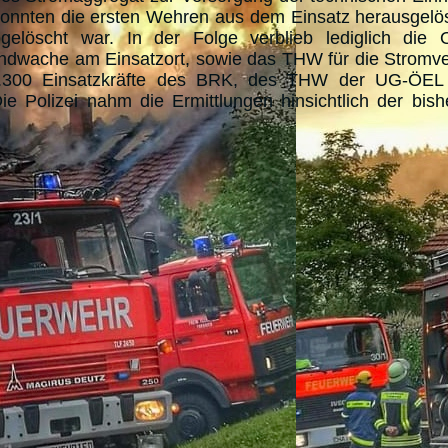
onnten die ersten Wehren aus dem Einsatz herausgelö
gelöscht war. In der Folge verblieb lediglich die O
ndwache am Einsatzort, sowie das THW für die Stromv
ca.300 Einsatzkräfte des BRK, des THW der UG-ÖE
 Polizei nahm die Ermittlungen hinsichtlich der bish