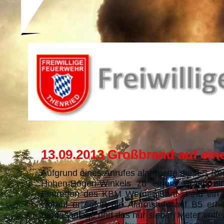
13.09.2013 Großbrand auf ein
Aufgrund eines Anrufes alarmierte die ILS 
Hohen-Bogen-Winkels zu einem Brand eines
Eintreffen des KBM Werner Bartl stand ein 
worauf er sofort die Alarmstufe auf B5 erh
Biogasanlage und das nur sieben Meter entfe