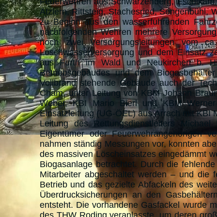
Feuerwehren aus Schwarzenberg, Eschlkam, N
Atzlern, Rittsteig, Stachesried, Sengenbühl
zu Beginn aus den wasserführenden Fahrze
nachfolgenden Wehren mehrere Versorgungs
noch zwei Versorgungsleitungen vom ca.
Löschwasserversorgung und dem Einsatz zah
aus Furth im Wald und Neukirchen b. Hl.
Betriebsgebäudes und dem Biogasbehälter
Vollbrand stehende Gebäude auch der Tech
Cham, unter Leitung von KBM Johann Braun
Weber, KBI Mario Bierl und KBM Werner Ba
Einsatzleitung (UG-ÖEL) aus Arrach mit KBI 
Leitung des Rettungsdienstleiters Michae
Eigentümer oder Feuerwehrangehörigen v
nahmen ständig Messungen vor, konnten aber
des massiven Löscheinsatzes eingedämmt wer
Biogasanlage betrachtet. Durch die fehlend
Mitarbeiter abgeschaltet werden – und di
Betrieb und das gezielte Abfackeln des weit
Überdrucksicherungen an den Gasbehältern u
entsteht. Die vorhandene Gasfackel wurde 
des THW Roding veranlasste, um deren große