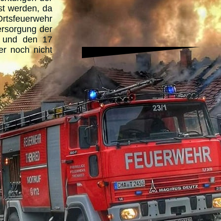
st werden, da
rtsfeuerwehr
ersorgung der
L und den 17
er noch nicht