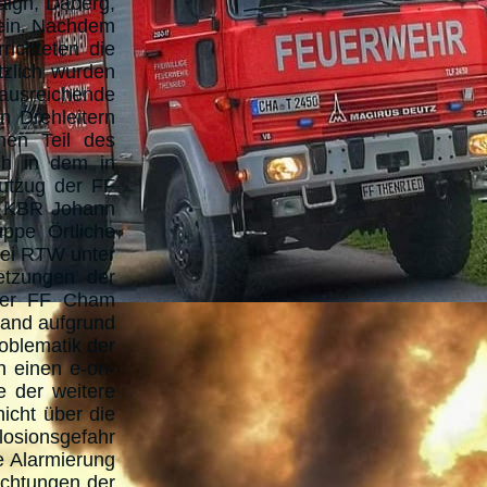
aign, Daberg,
 ein. Nachdem
ichteten die
zlich wurden
ausreichende
 Drehleitern
hen Teil des
ch in dem in
utzug der FF
, KBR Johann
ppe Örtliche
wei RTW unter
etzungen der
 der FF Cham
rand aufgrund
oblematik der
h einen e-on-
 der weitere
icht über die
losionsgefahr
e Alarmierung
ichtungen der