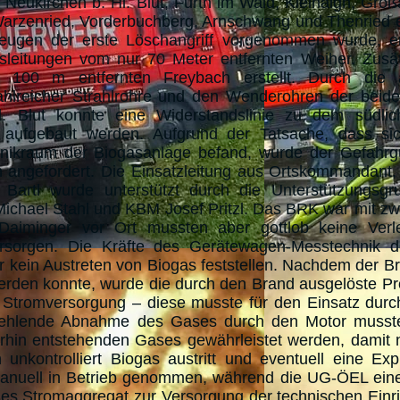
eukirchen b. Hl. Blut, Furth im Wald, Kleinaign, Groß
, Warzenried, Vorderbuchberg, Arnschwang und Thenried
ugen der erste Löschangriff vorgenommen wurde, err
leitungen vom nur 70 Meter entfernten Weiher. Zusät
 100 m entfernten Freybach erstellt. Durch die 
lreicher Strahlrohre und den Wenderohren der beiden
 Blut konnte eine Widerstandslinie zu dem südlic
 aufgebaut werden. Aufgrund der Tatsache, dass si
nikraum der Biogasanlage befand, wurde der Gefahrg
 angefordert. Die Einsatzleitung aus Ortskommandant
rtl wurde unterstützt durch die Unterstützungsgru
Michael Stahl und KBM Josef Pritzl. Das BRK war mit z
l Daiminger vor Ort mussten aber gottlob keine Verl
ersorgen. Die Kräfte des Gerätewagen-Messtechnik
 kein Austreten von Biogas feststellen. Nachdem der B
den konnte, wurde die durch den Brand ausgelöste Pr
e Stromversorgung – diese musste für den Einsatz durc
e fehlende Abnahme des Gases durch den Motor musste
erhin entstehenden Gases gewährleistet werden, damit n
nkontrolliert Biogas austritt und eventuell eine Exp
manuell in Betrieb genommen, während die UG-ÖEL ein
s Stromaggregat zur Versorgung der technischen Einr