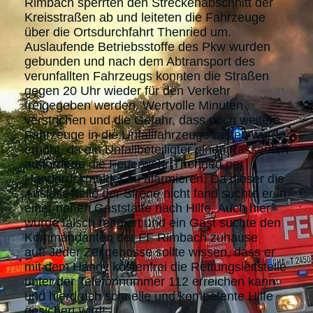
Rimbach sperrten den Streckenabschnitt der
Kreisstraßen ab und leiteten die Fahrzeuge
über die Ortsdurchfahrt Thenried um.
Auslaufende Betriebsstoffe des Pkw wurden
gebunden und nach dem Abtransport des
verunfallten Fahrzeugs konnten die Straßen
gegen 20 Uhr wieder für den Verkehr
freigegeben werden. Wertvolle Minuten
verstrichen und die Gefahr, dass noch weitere
Fahrzeuge in die Unfallfahrzeuge rasten wurde
erhöht, da ein Unfallbeteiligter einen Passanten
aufforderte die Feuerwehr Thenried per
Handdruckmelder zu alarmieren. Da dieser die
Auslösestelle der Sirene nicht fand suchte er in
einer nahen Gaststätte nach Hilfe. Auch hier
wurde falsch reagiert und ein Gast suchte den
Kommandanten der FF Rimbach zuhause
auf! Jeder Zeitgenosse sollte wissen, dass er
mit dem Handy kostenfrei die Rettungsleitstelle
unter der Telefonnummer 112 erreichen kann
und hierdruch schnelle und kompetente Hilfe
gesichert wird!