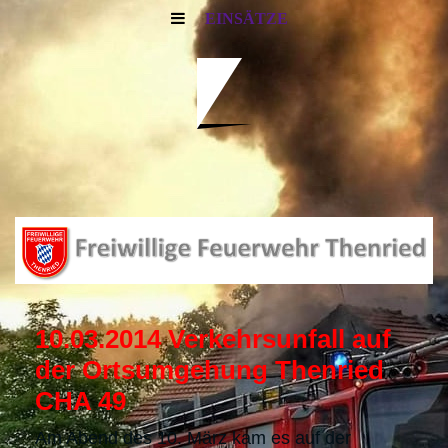
EINSÄTZE
10.03.2014 Verkehrsunfall auf
der Ortsumgehung Thenried
CHA 49
Am Abend des 10. März kam es auf der