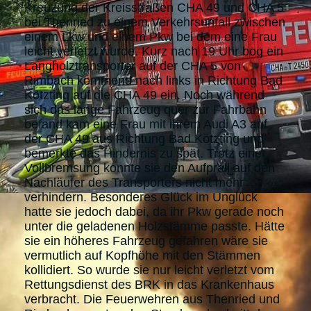
Kreuzung der Kreisstraßen CHA 49 und CHA 5
bei Thenried zu einem Verkehrsunfall zwischen
einem Lkw und einem Pkw bei dem eine Frau
leicht verletzt wurde. Kurz nach 19 Uhr bog ein
Langholztransporter auf der CHA 5 von
Rimbach kommend nach links in Richtung Bad
Kötzting auf die CHA 49 ein. Noch während
sich das lange Fahrzeug quer zur Fahrbahn
befand kam eine Frau mit ihrem Audi A3 auf
der CHA 49 aus Richtung Bad Kötzting und
bemerkte das Hindernis zu spät. Trotz einer
Vollbremsung konnte sie den Aufprall auf den
Nachläufer des Transporters nicht mehr
verhindern. Besonderes Glück im Unglück
hatte sie jedoch dabei, da ihr Pkw gerade noch
unter die geladenen Holzstämme passte. Hätte
sie ein höheres Fahrzeug gefahren wäre sie
vermutlich auf Kopfhöhe mit den Stämmen
kollidiert. So wurde sie nur leicht verletzt vom
Rettungsdienst des BRK in das Krankenhaus
verbracht. Die Feuerwehren aus Thenried und