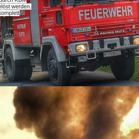
, durch KBM
elöst werden.
komplett