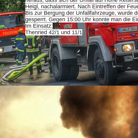
heraus, dass sich der Unfall auf Höhe Kette
Heigl, nachalarmiert. Nach Eintreffen der Fe
Bis zur Bergung der Unfallf
ahrzeuge, wurde de
gesperrt. Gegen 15:00 Uhr konnte man die Ein
Im Einsatz:
Thenried 42/1 und 11/1