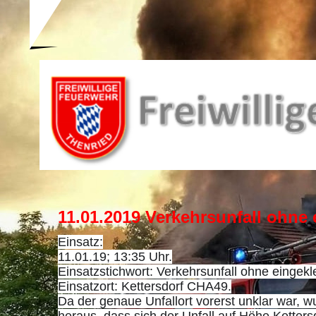
11.01.2019 Verkehrsunfall ohn
Einsatz:
11.01.19; 13:35 Uhr.
Einsatzstichwort: Verkehrsunfall ohne einge
Einsatzort: Kettersdorf CHA49.
Da der genaue Unfallort vorerst unklar war, w