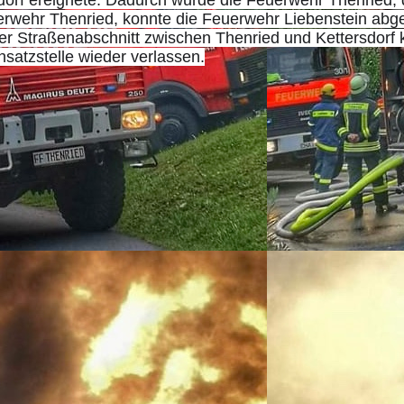
rsdorf ereignete. Dadurch wurde die Feuerwehr Thenried
uerwehr Thenried, konnte die Feuerwehr Liebenstein abg
r Straßenabschnitt zwischen Thenried und Kettersdorf 
satzstelle wieder verlassen.