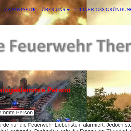
⌂ STARTSEITE
ÜBER UNS
150 JÄHRIGES GRÜNDUN
e eingeklemmte Person
klemmte Person.
urde nur die Feuerwehr Liebenstein alarmiert. Jedoch stel