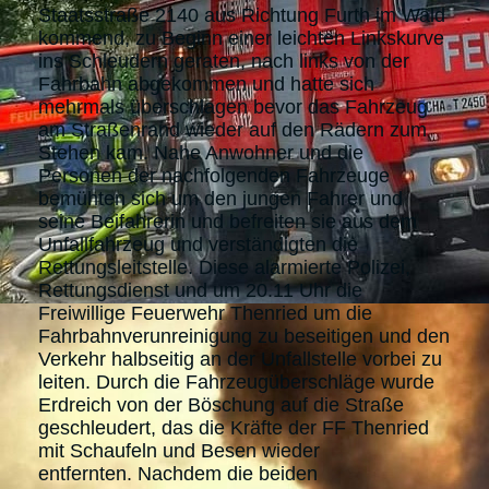
Staatsstraße 2140 aus Richtung Furth im Wald
kommend, zu Beginn einer leichten Linkskurve
ins Schleudern geraten, nach links von der
Fahrbahn abgekommen und hatte sich
mehrmals überschlagen bevor das Fahrzeug
am Straßenrand wieder auf den Rädern zum
Stehen kam. Nahe Anwohner und die
Personen der nachfolgenden Fahrzeuge
bemühten sich um den jungen Fahrer und
seine Beifahrerin und befreiten sie aus dem
Unfallfahrzeug und verständigten die
Rettungsleitstelle. Diese alarmierte Polizei,
Rettungsdienst und um 20.11 Uhr die
Freiwillige Feuerwehr Thenried um die
Fahrbahnverunreinigung zu beseitigen und den
Verkehr halbseitig an der Unfallstelle vorbei zu
leiten. Durch die Fahrzeugüberschläge wurde
Erdreich von der Böschung auf die Straße
geschleudert, das die Kräfte der FF Thenried
mit Schaufeln und Besen wieder
entfernten. Nachdem die beiden