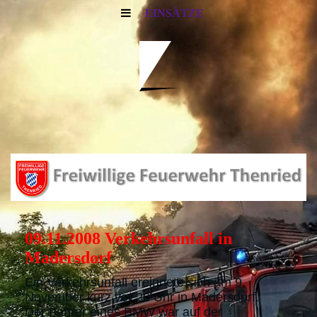
EINSÄTZE
09.11.2008 Verkehrsunfall in
Madersdorf
Ein Verkehrsunfall ereignete sich am 9.
November kurz vor 20 Uhr in Madersdorf.
Der Fahrer eines BMW war auf der