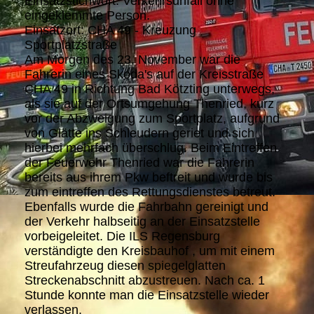
Einsatzstichwort: Verkehrsunfall ohne
eingeklemmte Person.
Einsatzort: CHA 49 - Kreuzung
Sportplatzstraße
Am Morgen des 23. November war die
Fahrerin eines Skoda's auf der Kreisstraße
CHA 49 in Richtung Bad Kötzting unterwegs,
als sie auf der Ortsumgehung Thenried, kurz
vor der Abzweigung zum Sportplatz, aufgrund
von Glätte ins Schleudern geriet und sich
hierbei mehrfach überschlug. Beim Eintreffen
der Feuerwehr Thenried war die Fahrerin
bereits aus ihrem Pkw beftreit und wurde bis
zum eintreffen des Rettungsdienstes betreut.
Ebenfalls wurde die Fahrbahn gereinigt und
der Verkehr halbseitig an der Einsatzstelle
vorbeigeleitet. Die ILS Regensburg
verständigte den Kreis
bauhof , um mit einem
Streufahrzeug diesen spiegelglatten
Streckenabschnitt abzustreuen. Nach ca. 1
Stunde konnte man die Einsatzstelle wieder
verlassen.