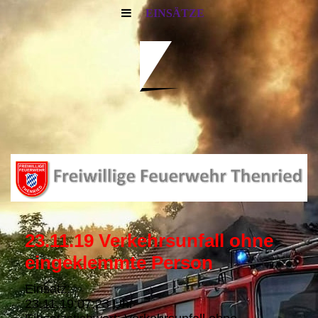
EINSÄTZE
23.11.19 Verkehrsunfall ohne
eingeklemmte Person
Einsatz:
23.11.19;07:23 Uhr